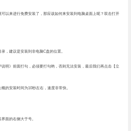
就可以来进行免费安装了，那应该如何来安装到电脑桌面上呢？双击打开
目录，建议是安装到非电脑C盘的位置。
护说明》前面打勾，必须要打勾哟，否则无法安装，最后我们再点击【立
大概的安装时间为10秒左右，速度非常快。
装界面的右侧大于号。