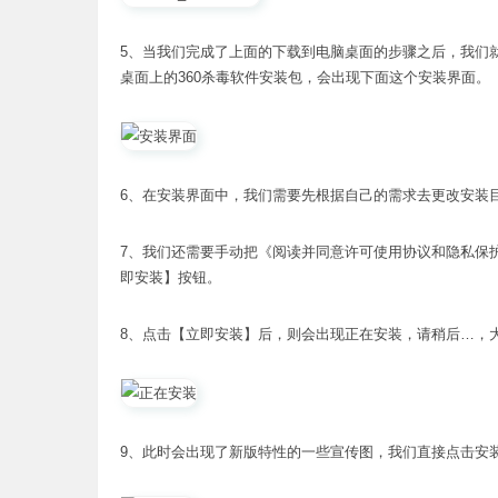
5、当我们完成了上面的下载到电脑桌面的步骤之后，我们
桌面上的360杀毒软件安装包，会出现下面这个安装界面。
6、在安装界面中，我们需要先根据自己的需求去更改安装
7、我们还需要手动把《阅读并同意许可使用协议和隐私保
即安装】按钮。
8、点击【立即安装】后，则会出现正在安装，请稍后…，
9、此时会出现了新版特性的一些宣传图，我们直接点击安