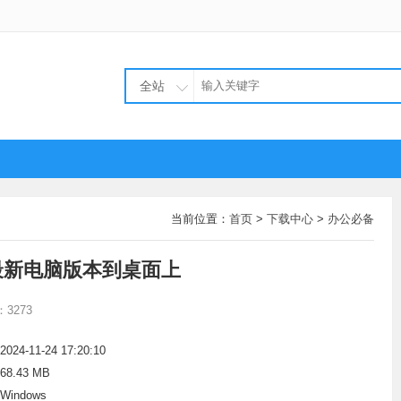
全站
当前位置：
首页
>
下载中心
>
办公必备
最新电脑版本到桌面上
3273
2024-11-24 17:20:10
68.43 MB
Windows