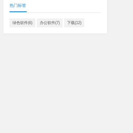
热门标签
绿色软件(6)
办公软件(7)
下载(12)