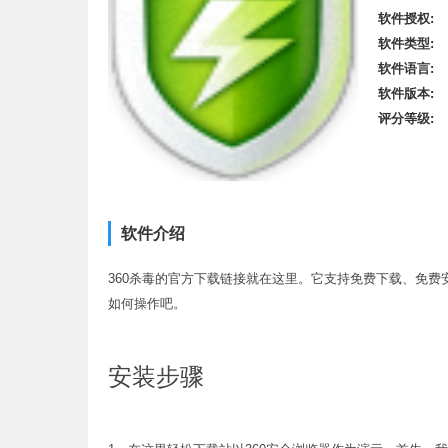
软件授权:
软件类型:
软件语言:
软件版本:
评分等级:
软件介绍
360杀毒的官方下载链接就在这里。它支持免费下载、免
如何操作吧。
安装步骤