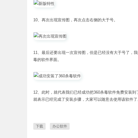
10、再次出现宣传图，再次点击右侧的大于号。
11、最后还要出现一次宣传图，但是已经没有大于号了，我
毒的软件界面。
12、此时，就代表我们已经成功把360杀毒软件免费安装
就表示已经完成了安装步骤，大家可以随意去使用该软件了
下载
办公软件