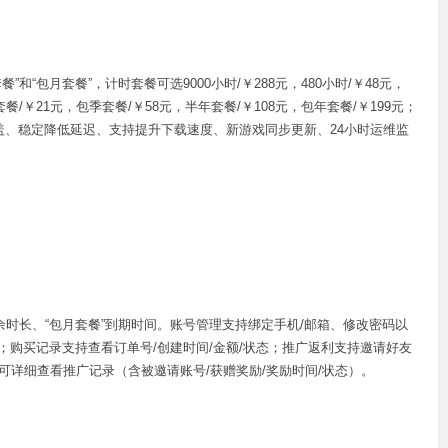
“包月套餐”，计时套餐可选9000小时/￥288元，480小时/￥48元，
月套餐/￥21元，包季套餐/￥58元，半年套餐/￥108元，包年套餐/￥199元；
盖、稳定降低延迟、支持提升下载速度、新游戏同步更新、24小时运维监
余时长、“包月套餐”到期时间。账号管理支持绑定手机/邮箱、修改密码以
；购买记录支持查看订单号/创建时间/金额/状态；推广返利支持邀请好友
详细查看推广记录（含被邀请账号/获赠奖励/奖励时间/状态）。